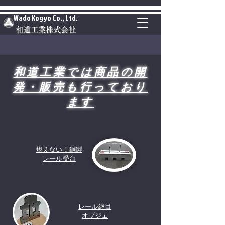
Wado Kogyo Co., Ltd.
和道工業株式会社
和道工業では商品の開
発・販売も行っており
ます
燃えない！鋼製
レール受台
レール継目
オブジェ