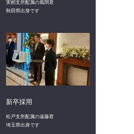
実籾支所配属の風間君
​秋田県出身です
新卒採用
松戸支所配属の遠藤君
​埼玉県出身です